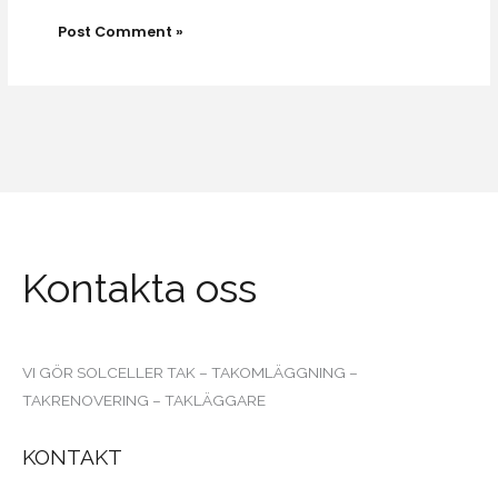
Kontakta oss
VI GÖR SOLCELLER TAK – TAKOMLÄGGNING –
TAKRENOVERING – TAKLÄGGARE
KONTAKT