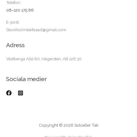
Telefon:
08-120 175 66
E-post:
Stockholmtakfasad@gmail.com
Adress
Västberga Allé 60, Hägersten, AB 126 30
Sociala medier
Copyright © 2026 Solceller Tak