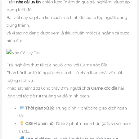
Trên
nhà cái uy tín
, chiến lược “niềm tin qua trải nghiệm” được áp
dụng triệt để.
Bài viết này sẽ phân tích cách mô hình đó tạo ra tệp người dùng
trung thành,
và vì sao nó đang được xem là tiêu chuẩn mới của ngành cá cược
hiện đại.
Trải nghiệm thực tế của người chơi với Game Xóc Đĩa
Phản hồi thực tế từ người chơi là chỉ số chân thực nhất về chất
lượng dịch vụ.
Khảo sát năm 2025 cho thấy 87% người chơi
Game xóc đĩa
hài
lòng với tốc độ rút thưởng và độ minh bạch.
Thời gian xử lý:
Trung bình 4 phút cho giao dịch hoàn
tất.
CSKH phản hồi:
Dưới 2 phút, nhanh hơn 50% so với năm
trước.
App di động:
Trải nghiệm thân thiện, tích hợp rút