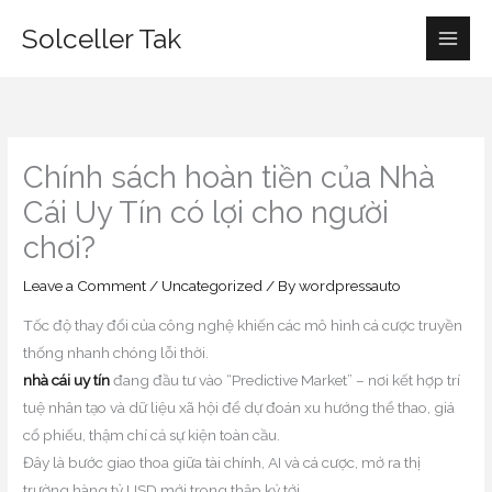
Skip
Solceller Tak
to
content
Chính sách hoàn tiền của Nhà
Cái Uy Tín có lợi cho người
chơi?
Leave a Comment
/
Uncategorized
/ By
wordpressauto
Tốc độ thay đổi của công nghệ khiến các mô hình cá cược truyền
thống nhanh chóng lỗi thời.
nhà cái uy tín
đang đầu tư vào “Predictive Market” – nơi kết hợp trí
tuệ nhân tạo và dữ liệu xã hội để dự đoán xu hướng thể thao, giá
cổ phiếu, thậm chí cả sự kiện toàn cầu.
Đây là bước giao thoa giữa tài chính, AI và cá cược, mở ra thị
trường hàng tỷ USD mới trong thập kỷ tới.