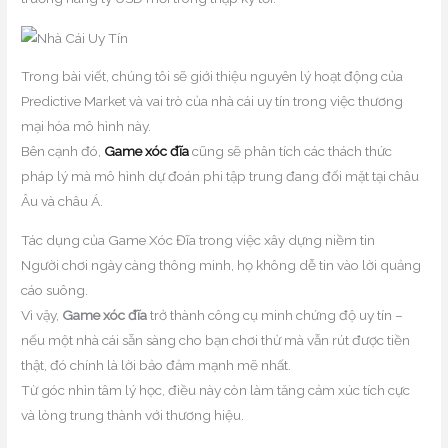
Trong bài viết, chúng tôi sẽ giới thiệu nguyên lý hoạt động của
Predictive Market và vai trò của nhà cái uy tín trong việc thương
mại hóa mô hình này.
Bên cạnh đó,
Game xóc đĩa
cũng sẽ phân tích các thách thức
pháp lý mà mô hình dự đoán phi tập trung đang đối mặt tại châu
Âu và châu Á.
Tác dụng của Game Xóc Đĩa trong việc xây dựng niềm tin
Người chơi ngày càng thông minh, họ không dễ tin vào lời quảng
cáo suông.
Vì vậy,
Game xóc đĩa
trở thành công cụ minh chứng độ uy tín –
nếu một nhà cái sẵn sàng cho bạn chơi thử mà vẫn rút được tiền
thật, đó chính là lời bảo đảm mạnh mẽ nhất.
Từ góc nhìn tâm lý học, điều này còn làm tăng cảm xúc tích cực
và lòng trung thành với thương hiệu.