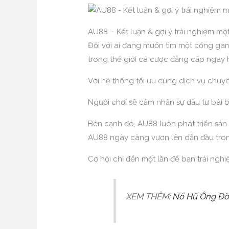
AU88 – Kết luận & gợi ý trải nghiệm mộ
Đối với ai đang muốn tìm một cổng ga
trong thế giới cá cược đẳng cấp ngay
Với hệ thống tối ưu cùng dịch vụ chuy
Người chơi sẽ cảm nhận sự đầu tư bài b
Bên cạnh đó, AU88 luôn phát triển sản
AU88 ngày càng vươn lên dẫn đầu tron
Cơ hội chỉ đến một lần để bạn trải ng
XEM THÊM:
Nổ Hũ Ông Đ