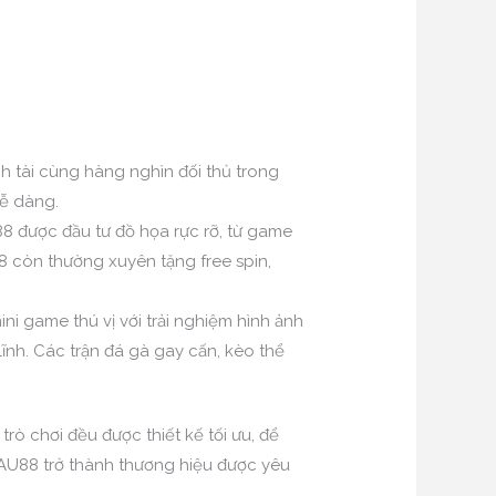
nh tài cùng hàng nghìn đối thủ trong
dễ dàng.
88 được đầu tư đồ họa rực rỡ, từ game
8 còn thường xuyên tặng free spin,
ni game thú vị với trải nghiệm hình ảnh
ĩnh. Các trận đá gà gay cấn, kèo thể
trò chơi đều được thiết kế tối ưu, để
AU88 trở thành thương hiệu được yêu