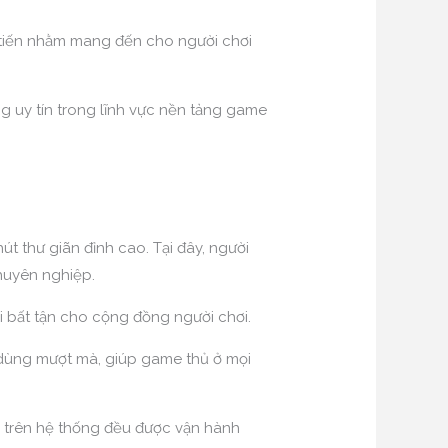
i tiến nhằm mang đến cho người chơi
g uy tín trong lĩnh vực nền tảng game
 thư giãn đỉnh cao. Tại đây, người
huyên nghiệp.
i bất tận cho cộng đồng người chơi.
i dùng mượt mà, giúp game thủ ở mọi
 trên hệ thống đều được vận hành