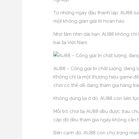
Từ những ngày đầu thành lập, AU88 luô
một không gian giải trí hoàn hảo.
Nhờ tầm nhìn dài hạn, AU88 không chỉ 
bài tại Việt Nam.
AU88 – Cổng giải trí chất lượng, đang l
Không chỉ là một thương hiệu game đổi
chơi có thể dễ dàng tham gia hàng tră
Không dừng lại ở đó, AU88 còn liên tụ
Mỗi trò chơi tại AU88 đều được trau ch
cấp độ đều tham gia ngay không cần h
Bên cạnh đó, AU88 còn chú trọng mang