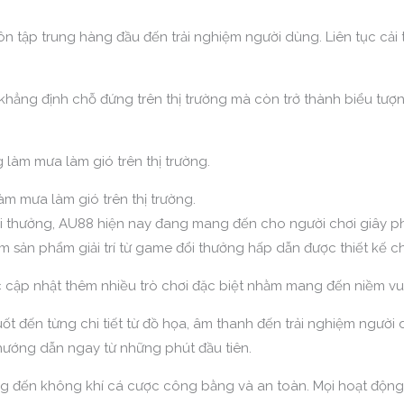
n tập trung hàng đầu đến trải nghiệm người dùng. Liên tục cả
khẳng định chỗ đứng trên thị trường mà còn trở thành biểu tượn
àm mưa làm gió trên thị trường.
 thưởng, AU88 hiện nay đang mang đến cho người chơi giây phút
m sản phẩm giải trí từ game đổi thưởng hấp dẫn được thiết kế c
c cập nhật thêm nhiều trò chơi đặc biệt nhằm mang đến niềm vu
uốt đến từng chi tiết từ đồ họa, âm thanh đến trải nghiệm ngườ
ướng dẫn ngay từ những phút đầu tiên.
 đến không khí cá cược công bằng và an toàn. Mọi hoạt động