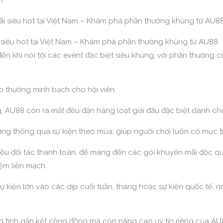
siêu hot tại Việt Nam – Khám phá phần thưởng khủng từ AU88
ến khi nói tới các event đặc biệt siêu khủng, với phần thưởng 
o thưởng minh bạch cho hội viên.
 AU88 còn ra mắt đều đặn hàng loạt giải đấu đặc biệt dành cho
ng thông qua sự kiện theo mùa, giúp người chơi luôn có mục t
ều đối tác thanh toán, để mang đến các gói khuyến mãi độc qu
iệm liền mạch.
kiện lớn vào các dịp cuối tuần, tháng hoặc sự kiện quốc tế, nơi
 tính gắn kết cộng đồng mà còn nâng cao uy tín riêng của AU88