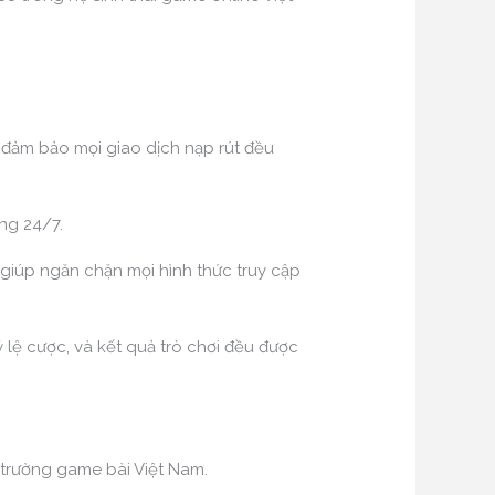
 đảm bảo mọi giao dịch nạp rút đều
ng 24/7.
 giúp ngăn chặn mọi hình thức truy cập
ỷ lệ cược, và kết quả trò chơi đều được
 trường game bài Việt Nam.