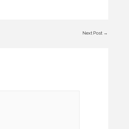
Next Post
→