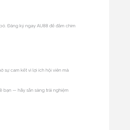
n bó. Đăng ký ngay AU88 để đắm chìm
sự cam kết vì lợi ích hội viên mà
về bạn — hãy sẵn sàng trải nghiệm