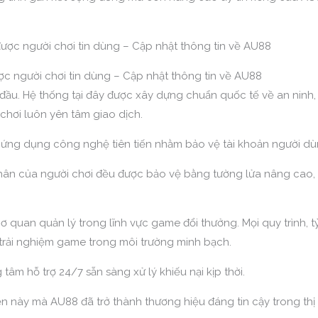
 người chơi tin dùng – Cập nhật thông tin về AU88
 đầu. Hệ thống tại đây được xây dựng chuẩn quốc tế về an ninh,
chơi luôn yên tâm giao dịch.
ứng dụng công nghệ tiên tiến nhằm bảo vệ tài khoản người dù
 nhân của người chơi đều được bảo vệ bằng tường lửa nâng cao,
ơ quan quản lý trong lĩnh vực game đổi thưởng. Mọi quy trình, t
 trải nghiệm game trong môi trường minh bạch.
âm hỗ trợ 24/7 sẵn sàng xử lý khiếu nại kịp thời.
n này mà AU88 đã trở thành thương hiệu đáng tin cậy trong thị