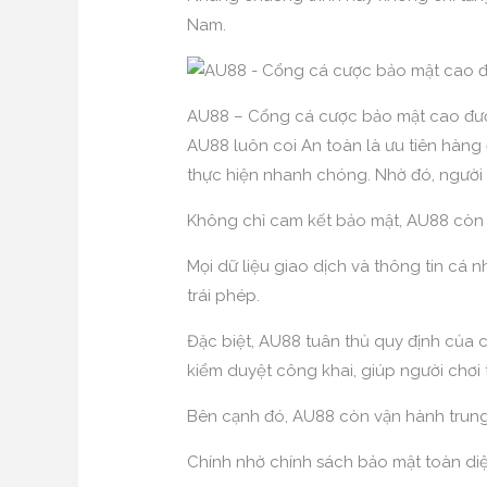
Nam.
AU88 – Cổng cá cược bảo mật cao được
AU88 luôn coi An toàn là ưu tiên hàng
thực hiện nhanh chóng. Nhờ đó, người 
Không chỉ cam kết bảo mật, AU88 còn 
Mọi dữ liệu giao dịch và thông tin cá
trái phép.
Đặc biệt, AU88 tuân thủ quy định của c
kiểm duyệt công khai, giúp người chơi
Bên cạnh đó, AU88 còn vận hành trung t
Chính nhờ chính sách bảo mật toàn diệ