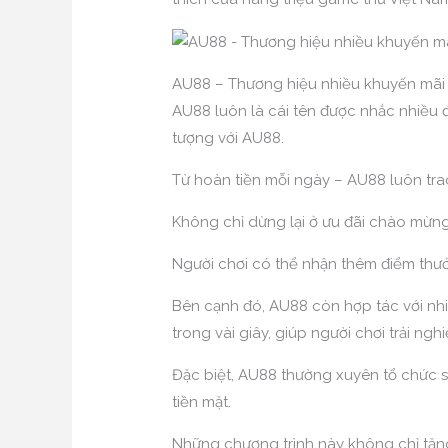
AU88 – Thương hiệu nhiều khuyến mãi 
AU88 luôn là cái tên được nhắc nhiều đ
tượng với AU88.
Từ hoàn tiền mỗi ngày – AU88 luôn tra
Không chỉ dừng lại ở ưu đãi chào mừng,
Người chơi có thể nhận thêm điểm thưở
Bên cạnh đó, AU88 còn hợp tác với nhi
trong vài giây, giúp người chơi trải ngh
Đặc biệt, AU88 thường xuyên tổ chức sự 
tiền mặt.
Những chương trình này không chỉ tăng