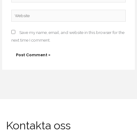
Website
Save my name, email, and website in this browser for the
next time I comment.
Kontakta oss