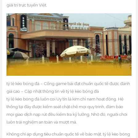
giải trí trực tuyến Việt.
tỷ lệ kèo bóng đá – Cổng game bài đạt chuẩn quốc tế được đánh
giá cao – Cập nhật thông tin về tỷ lệ kèo bóng đá
tỷ lệ kèo bóng đá luôn coi Uy tín là kim chỉ nam hoạt động. Hệ
thống tại đây được kiểm soát chặt chẽ mọi quy trình, đảm bảo
mọi giao dịch nạp rút đều kiểm tra kỹ lưỡng. Nhờ đó, người chơi
luôn trải nghiệm an toàn và mượt mà.
Không chỉ áp dụng tiêu chuẩn quốc tế về bảo mật, tỷ lệ kèo bóng