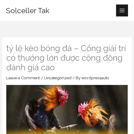
Skip
Solceller Tak
to
content
tỷ lệ kèo bóng đá – Cổng giải trí
có thưởng lớn được cộng đồng
đánh giá cao
Leave a Comment
/
Uncategorized
/ By
wordpressauto