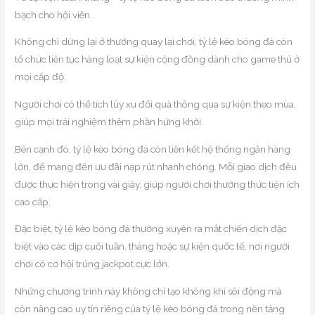
bạch cho hội viên.
Không chỉ dừng lại ở thưởng quay lại chơi, tỷ lệ kèo bóng đá còn
tổ chức liên tục hàng loạt sự kiện cộng đồng dành cho game thủ ở
mọi cấp độ.
Người chơi có thể tích lũy xu đổi quà thông qua sự kiện theo mùa,
giúp mọi trải nghiệm thêm phần hứng khởi.
Bên cạnh đó, tỷ lệ kèo bóng đá còn liên kết hệ thống ngân hàng
lớn, để mang đến ưu đãi nạp rút nhanh chóng. Mỗi giao dịch đều
được thực hiện trong vài giây, giúp người chơi thưởng thức tiện ích
cao cấp.
Đặc biệt, tỷ lệ kèo bóng đá thường xuyên ra mắt chiến dịch đặc
biệt vào các dịp cuối tuần, tháng hoặc sự kiện quốc tế, nơi người
chơi có cơ hội trúng jackpot cực lớn.
Những chương trình này không chỉ tạo không khí sôi động mà
còn nâng cao uy tín riêng của tỷ lệ kèo bóng đá trong nền tảng