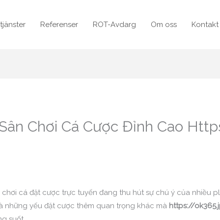
tjänster
Referenser
ROT-Avdarg
Om oss
Kontakt
ân Chơi Cá Cược Đỉnh Cao Http
 chơi cá đặt cược trực tuyến đang thu hút sự chú ý của nhiều pl
và những yếu đặt cược thêm quan trọng khác mà
https://ok365
ng suốt.