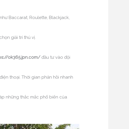
như Baccarat, Roulette, Blackjack,
n giải trí thú vị.
ps://ok365.jpn.com/
đầu tư vào đội
điện thoại. Thời gian phản hồi nhanh
 đáp những thắc mắc phổ biến của