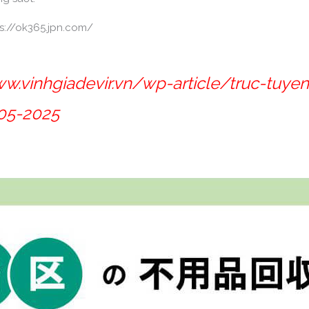
s://ok365.jpn.com/
ww.vinhgiadevir.vn/wp-article/truc-tuye
-05-2025