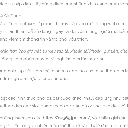
dịch vụ hấp dẫn. Hãy cùng điểm qua những khía cạnh quan trọng
Dễ Sử Dụng
ầu tiên mà player tiếp xúc khi truy cập vào một trang web chơi
diện thân thiện, dễ sử dụng, ngay cả đối với những người mới b
ng kiếm tìm thông tin và trò chơi yêu thích.
n hơn bao giờ hết, từ việc tạo tài khoản tài khoản, gửi tiền, chọn
di động, cho phép player trải nghiệm mọi lúc mọi nơi.
hông chỉ giúp tiết kiệm thời gian mà còn tạo cảm giác thoải mái 
 trải nghiệm thực tế của sân chơi.
oạt các hình thức chơi cá đặt cược khác nhau, đáp ứng nhu cầ
ể thao đến các slot game machine, bắn cá online, bạn đều có th
ng những thế mạnh của
https://ok365.jpn.com/
, với nhiều giải đấ
ng rổ, cầu lông và nhiều môn thể thao khác. Tỷ lệ đặt cược cạnh