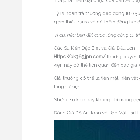
một phần tiền đặt cược của bạn sẽ được 
Tỷ lệ hoàn trả thường dao động từ 0.5%
giảm thiểu rủi ro và có thêm động lực 
Ví dụ, nếu bạn đặt cược tổng cộng 10 tr
Các Sự Kiện Đặc Biệt và Giải Đấu Lớn
Https://ok365.jpn.com/
thường xuyên t
kiện này có thể liên quan đến các giải
Giải thưởng có thể là tiền mặt, hiện v
từng sự kiện.
Những sự kiện này không chỉ mang đến 
Đánh Giá Độ An Toàn và Bảo Mật Tại H